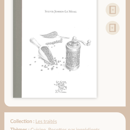
Collection :
Les traités
Thèmes :
Cuisine
,
Recettes par ingrédients
,