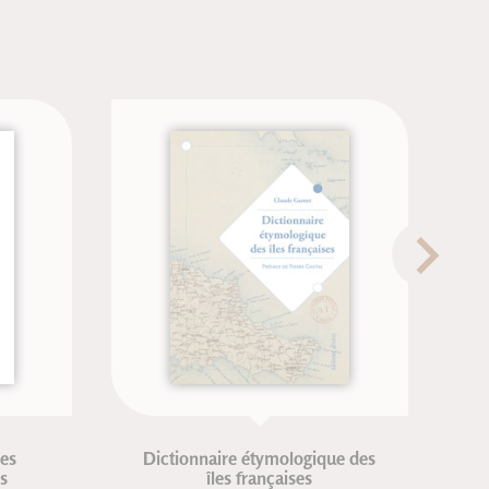
Dictionnaire étymologique des
T
îles françaises
K