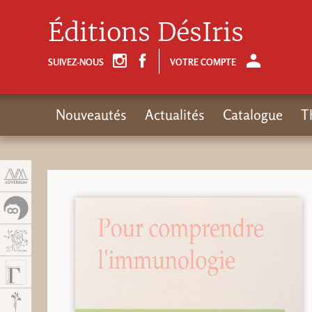
Panneau de gestion des cookies
Éditions DésIris
SUIVEZ-NOUS
VOTRE COMPTE
Nouveautés
Actualités
Catalogue
T