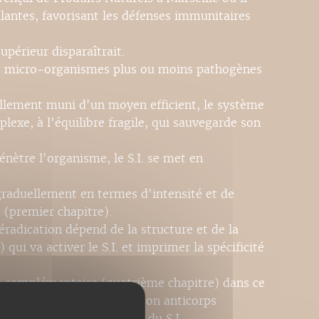
lantes, favorisant les défenses immunitaires
périeur disparaîtrait.
e micro-organismes plus ou moins pathogènes
ellement muni d'un moyen efficient, le système
lexe, à l'équilibre fragile, qui sauvegarde son
nètre l'organisme, le S.I. se met en
 graduellement en termes d'intensité et de
e (premier chapitre).
radication dépend de la structure et de la
qui va activer le S.I. et imprimer la spécificité
me complémentaire (quatrième chapitre) dans ce
formé par l'antigène et son anticorps
 du " non-moi ", finalité du S.I.