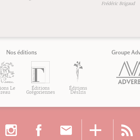
Frédéric Brigaud
Nos éditions
Groupe Ad
ions Le
Éditions
Éditions
ureau
Grégoriennes
DésIris