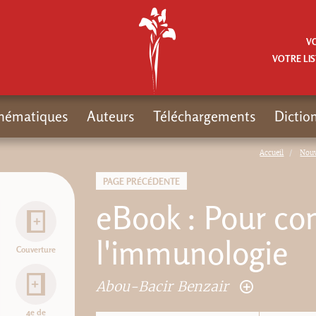
V
VOTRE LIS
hématiques
Auteurs
Téléchargements
Dictio
Accueil
Nou
PAGE PRÉCÉDENTE
eBook : Pour c
l'immunologie
Couverture
Abou-Bacir Benzair
4e de