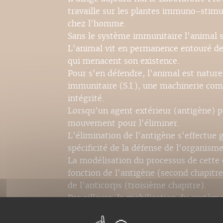
travaille sur les plantes immuno-stimu
chez l'homme.
Sans le système immunitaire l'animal su
L'animal vit en permanence entouré d
qui menacent son existence.
Pour s'en défendre, l'animal est natur
immunitaire (S.I.), une machinerie comp
intégrité.
Lorsqu'un agent extérieur (antigène) pé
mouvement pour l'éliminer.
L'élimination de l'antigène s'effectue
spécificité de la défense de l'organism
La modélisation du processus de cette é
fonction de l'antigène (second chapitre) 
de l'anticorps (troisième chapitre).
Par ailleurs, la mobilisation du systè
combat et sa combinaison au complexe 
(cinquième chapitre) va aboutir au rejet