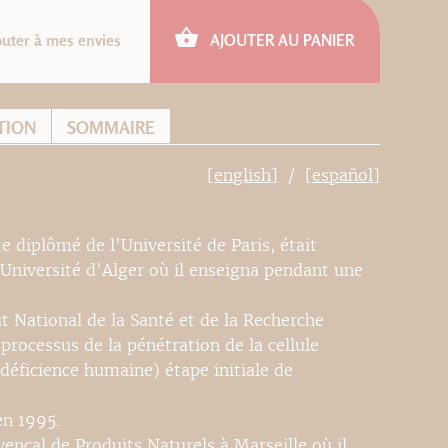
outer à mes envies
AJOUTER AU PANIER
TION
SOMMAIRE
[english]
[español]
e diplômé de l'Université de Paris, était
'Université d'Alger où il enseigna pendant une
t National de la Santé et de la Recherche
 processus de la pénétration de la cellule
éficience humaine) étape initiale de
en 1995.
vençal de Produits Naturels à Marseille où il