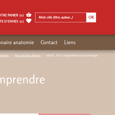
OTRE PANIER
(
0
)
TE D’ENVIES
(
0
)
nnaire anatomie
Contact
Liens
veautés
Nos derniers eBooks
eBook : Pour comprendre l'immunologie
omprendre