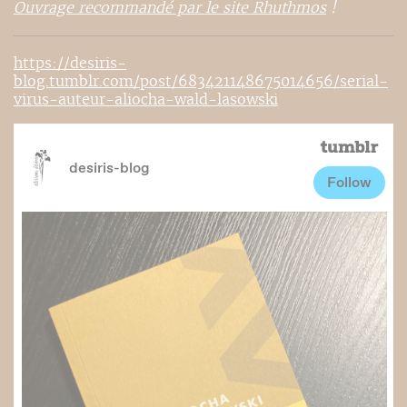
Ouvrage recommandé par le site Rhuthmos
!
https://desiris-
blog.tumblr.com/post/683421148675014656/serial-
virus-auteur-aliocha-wald-lasowski