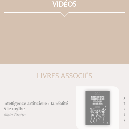
VIDÉOS
LIVRES ASSOCIÉS
Abécédaire illustré des mots de la
fin
Seyhan Argun
Hugo Blanchet
Juliette Cazes