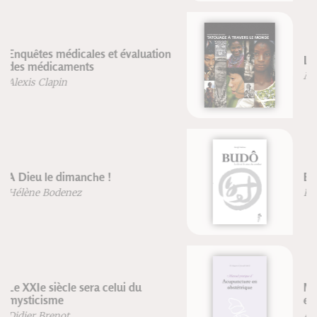
Le tatouage à travers le monde
Marteen Hesselt Van Dinther
Budo
Kenji Tokitsu
Manuel pratique d'acupuncture
en obstétrique
Augusta Guiraud-Sobral