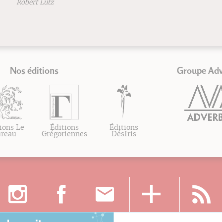
Robert Lutz
Nos éditions
Groupe Ad
ions Le
Éditions
Éditions
ureau
Grégoriennes
DésIris