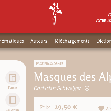
V
VOTRE LIS
hématiques
Auteurs
Téléchargements
Dictio
PAGE PRÉCÉDENTE
Masques des Al
Christian Schweiger
Format
29,50 €
Prix :
Aj
Couverture