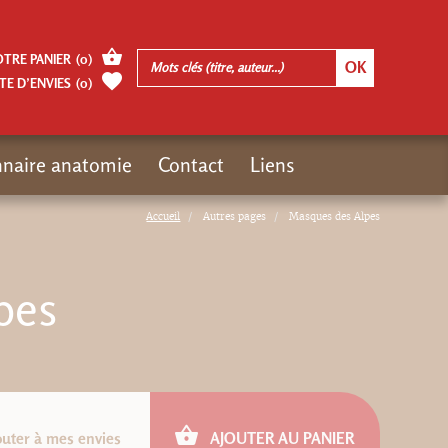
OTRE PANIER
(
0
)
TE D’ENVIES
(
0
)
nnaire anatomie
Contact
Liens
Accueil
Autres pages
Masques des Alpes
pes
outer à mes envies
AJOUTER AU PANIER