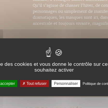
Qu’il s’agisse de chasser l’hiver, de co
personnages ou simplement de manifes
dramatiques, les masques sont ici, dans
ancestrale et toujours vivante, magnif
Droits de traduction disponibles, exce
ise des cookies et vous donne le contrôle sur 
souhaitez activer
 accepter
Tout refuser
Personnaliser
Politique de conf