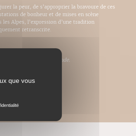
njurer la peur, de s’approprier la bravoure de ces
tations de bonheur et de mises en scène
 les Alpes, l’expression d’une tradition
iquement retranscrite.
pté
pour la langue allemande.
ceux que vous
identialité