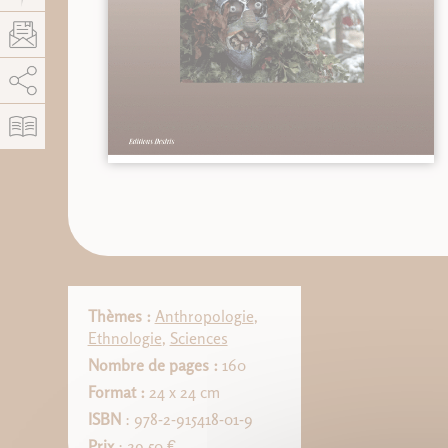
AddThis est désactivé.
Autoriser
Thèmes :
Anthropologie
,
Ethnologie
,
Sciences
Nombre de pages :
160
Format :
24 x 24 cm
ISBN
: 978-2-915418-01-9
Prix
: 29,50 €