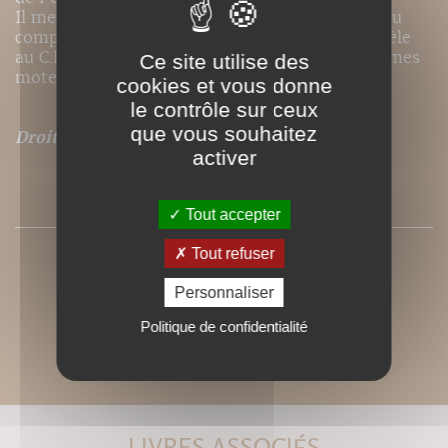
Il met au point un modèle neurocybernétique du
comportement humain et expérimente ce modèle
au C.H.U. de Bordeaux et dans un centre d'infirmes
Ce site utilise des
moteurs-cérébraux.
cookies et vous donne
le contrôle sur ceux
que vous souhaitez
Droits de traduction disponibles pour ce titre
.
activer
SOMMAIRE
Tout accepter
Tout refuser
Personnaliser
Politique de confidentialité
LIVRES ASSOCIÉS