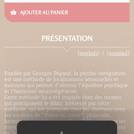
AJOUTER AU PANIER
PRÉSENTATION
[english]
[español]
Fondée par Georges Pégand, la psycho-intégration
est une méthode de focalisations sensorielles et
motrices qui permet d'obtenir l'équilibre psychique
et l'harmonie neurovégétative.
Cette méthode lui a été inspirée chez des moines
qui pratiquaient le dikhr. Intéressé par cette
méthode, qui est pratiquée chez les chrétiens sous
les vocables de "Prière du coeur", philocalie,
hesychasme ou encore épiclèse, il découvre que les
mystiques avaient réalisé les meilleures conditions
de l'équilibre nerveux dans et par la prière.