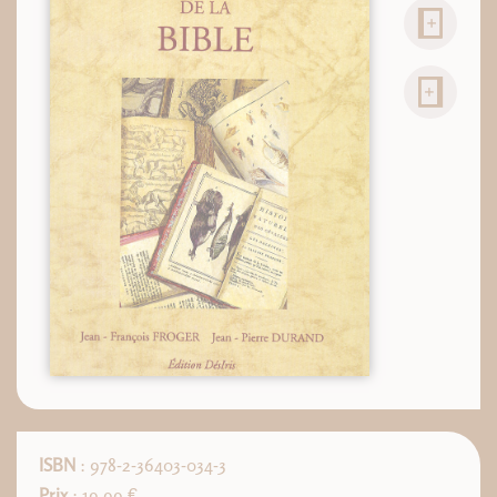
ISBN
: 978-2-36403-034-3
Prix
: 19,99 €