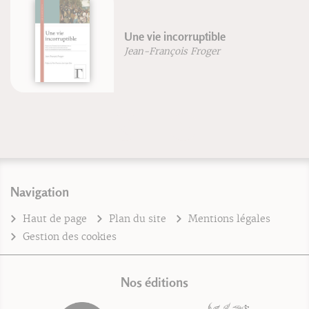
Ge
Une vie incorruptible
yo
Jean-François Froger
Bl
Fr
Navigation
Haut de page
Plan du site
Mentions légales
Gestion des cookies
Nos éditions