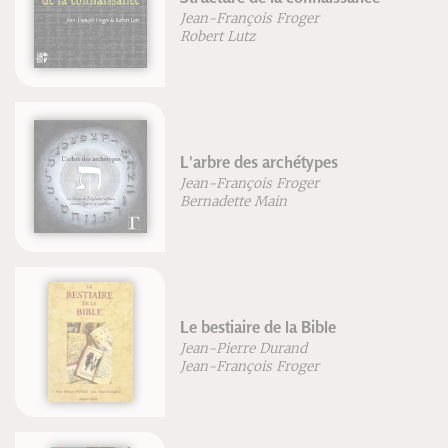
Én
Jean-François Froger
Je
Robert Lutz
L'arbre des archétypes
Di
îl
Jean-François Froger
Bernadette Main
Cl
Le bestiaire de la Bible
VT
Jean-Pierre Durand
Je
Jean-François Froger