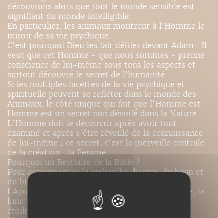
découvrons alors que tout le monde sensible est
signifiant du monde intelligible.
En particulier, les animaux montrent à l'Homme le
miroir de sa vie psychique.
C'est pourquoi Dieu les fait défiler devant Adam : Il
veut que cet Homme - que nous sommes - prenne
conscience de lui-même sous tous les aspects et
surtout découvre le secret de l'humanité.
Si les multiples facettes de la vie psychique et
spirituelle peuvent se refléter dans le monde des
Animaux, le côté unique qui fait que l'Homme est
Homme est un secret non dévoilé dans la Nature.
L'Homme doit le découvrir après avoir tout
examiné et après s'être réveillé de la connaissance
de lui-même ; ce secret, c'est la merveille centrale
de la création : la Femme.
Pourquoi un Bestiaire de la Bible ?
Pour accompagner la recherche du vrai, du beau et
du bien jusque en son ultime dévoilement dans
l'Apocalypse : la Femme que le soleil enveloppe, la
lune sous les pieds, la tête couronnée de douze
étoiles.