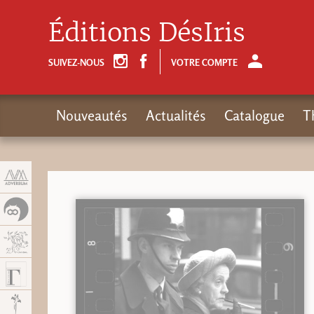
Panneau de gestion des cookies
Éditions DésIris
SUIVEZ-NOUS
VOTRE COMPTE
Nouveautés
Actualités
Catalogue
T