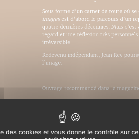
Sous forme d’un carnet de route où se c
images
est d’abord le parcours d’un 
quatre dernières décennies. Mais c’est
regard et une réflexion très personnels
irréversible.
Redevenu indépendant, Jean Rey poursu
l’image.
Ouvrage recommandé dans le magazine 
ise des cookies et vous donne le contrôle sur 