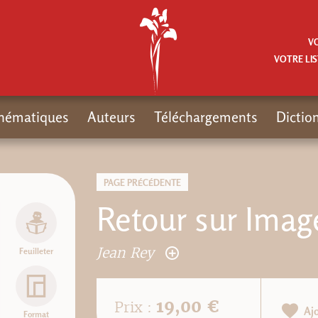
V
VOTRE LIS
hématiques
Auteurs
Téléchargements
Dictio
PAGE PRÉCÉDENTE
Retour sur Imag
Jean Rey
Feuilleter
19,00 €
Prix :
Aj
Format