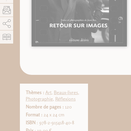
AddThis est désactivé.
Autoriser
Thèmes :
Art
,
Beaux-livres
,
Photographie
,
Réflexions
Nombre de pages :
120
Format :
24 x 24 cm
ISBN
: 978-2-915418-40-8
Prix
: 19,00 €