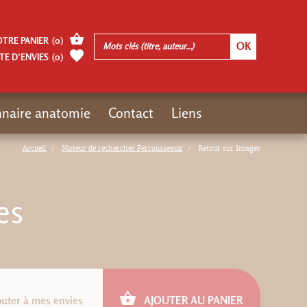
OTRE PANIER
(
0
)
TE D’ENVIES
(
0
)
nnaire anatomie
Contact
Liens
Accueil
Moteur de recherches Perrousseaux
Retour sur Images
es
outer à mes envies
AJOUTER AU PANIER