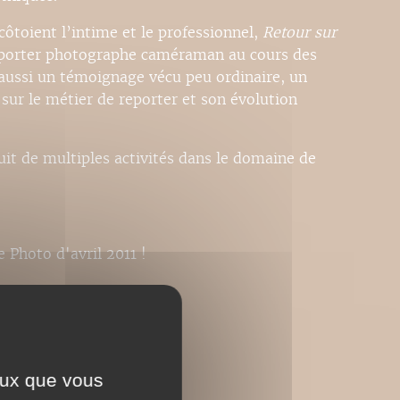
ôtoient l’intime et le professionnel,
Retour sur
reporter photographe caméraman au cours des
 aussi un témoignage vécu peu ordinaire, un
 sur le métier de reporter et son évolution
it de multiples activités dans le domaine de
Photo d'avril 2011 !
ceux que vous