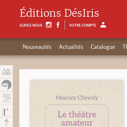
Panneau de gestion des cookies
Éditions DésIris
SUIVEZ-NOUS
VOTRE COMPTE
Nouveautés
Actualités
Catalogue
T