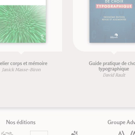
té de massage traditionnel
Anatomie pour la voix - N
chinois
édition
Michel Deydier-Bastide
Blandine Calais-Germa
François Germain
Nos éditions
Groupe Ad