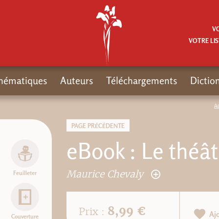
V
VOTRE LIS
hématiques
Auteurs
Téléchargements
Dictio
A
PAGE PRÉCÉDENTE
eBook : Le théâ
Maurice Chevaly
Feuilleter
8,99 €
Prix :
Aj
Couverture