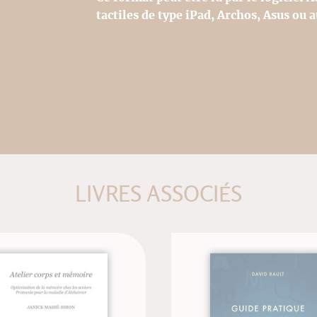
tactiles de type iPad, Archos, Asus ou a
LIVRES ASSOCIÉS