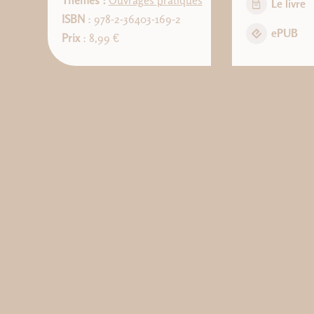
Thèmes :
Ouvrages pratiques
Le livre
ISBN
: 978-2-36403-169-2
ePUB
Prix
: 8,99 €