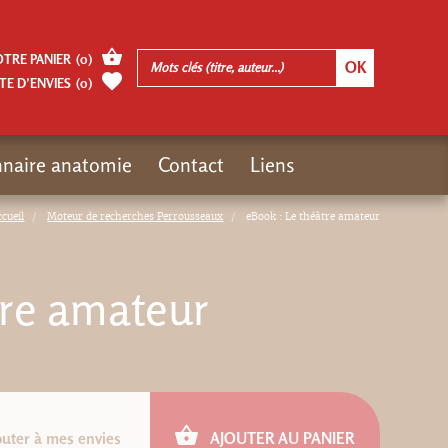
OTRE PANIER
(
0
)
TE D’ENVIES
(
0
)
nnaire anatomie
Contact
Liens
ccueil
Moteur de recherches Perrousseaux
eBook : Le théâtre amateur
tre amateur
outer à mes envies
AJOUTER AU PANIER