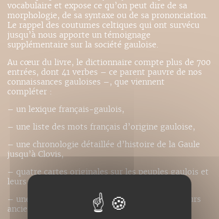
vocabulaire et expose ce qu’on peut dire de sa
morphologie, de sa syntaxe ou de sa prononciation.
Le rappel des coutumes celtiques qui ont survécu
jusqu’à nous apporte un témoignage
supplémentaire sur la société gauloise.
Au cœur du livre, le dictionnaire compte plus de 700
entrées, dont 41 verbes – ce parent pauvre de nos
connaissances gauloises –, que viennent
compléter :
– un lexique français-gaulois,
– une liste des mots français d’origine gauloise,
– une chronologie détaillée d’histoire de la Gaule
jusqu’à Clovis,
– quatre cartes originales sur les peuples gaulois et
leurs villes,
– une notice biographique des principaux auteurs
anciens cités,