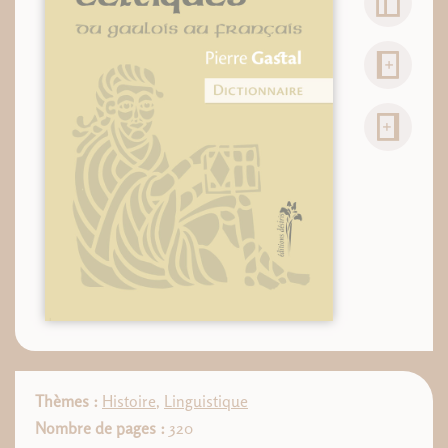
Thèmes :
Histoire
,
Linguistique
Nombre de pages :
320