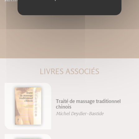
LIVRES ASSOCIÉS
Traité de massage traditionnel
chinois
Michel Deydier-Bastide