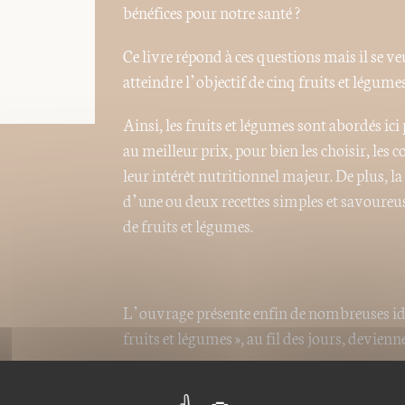
bénéfices pour notre santé ?
Ce livre répond à ces questions mais il se 
atteindre l’objectif de cinq fruits et légume
Ainsi, les fruits et légumes sont abordés ic
au meilleur prix, pour bien les choisir, les c
leur intérêt nutritionnel majeur. De plus, 
d’une ou deux recettes simples et savoureu
de fruits et légumes.
L’ouvrage présente enfin de nombreuses idé
fruits et légumes », au fil des jours, devienn