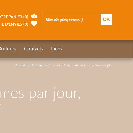
TRE PANIER
(
0
)
TE D’ENVIES
(
0
)
Auteurs
Contacts
Liens
Accueil
Catalogue
5 fruits & légumes par jour, mode d'emploi
umes par jour,
i