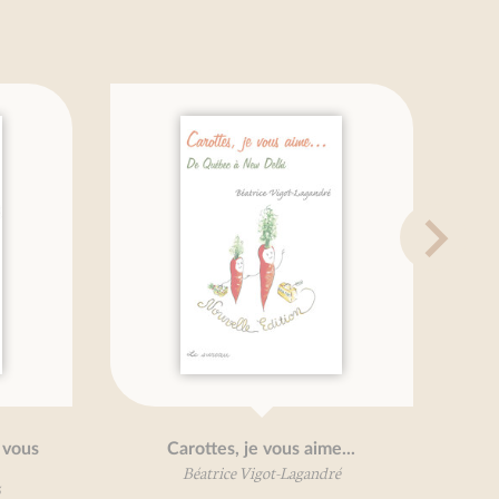
ous
Carottes, je vous aime...
Béatrice Vigot-Lagandré