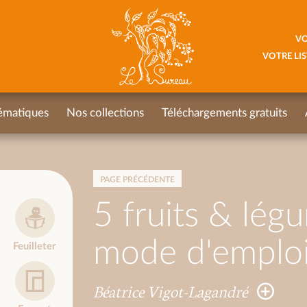
VO
VOTRE LIS
ématiques
Nos collections
Téléchargements gratuits
PAGE PRÉCÉDENTE
5 fruits & lég
mode d'emplo
Feuilleter
Béatrice Vigot-Lagandré