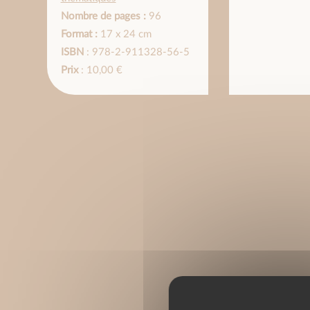
Nombre de pages :
96
Format :
17 x 24 cm
ISBN
: 978-2-911328-56-5
Prix
: 10,00 €