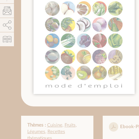
AddThis est désactivé.
Autoriser
Thèmes :
Cuisine
,
Fruits
,
Ebook-P
Légumes
,
Recettes
thématiques