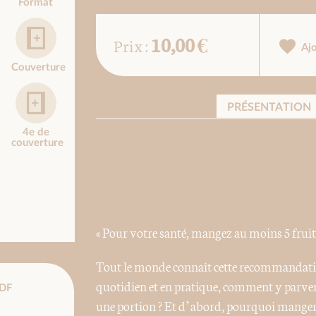
Format
10,00 €
Prix :
Aj
Couverture
PRÉSENTATION
4e de
couverture
« Pour votre santé, mangez au moins 5 fruits
Tout le monde connaît cette recommandation
quotidien et en pratique, comment y parveni
DF
une portion ? Et d’abord, pourquoi manger c