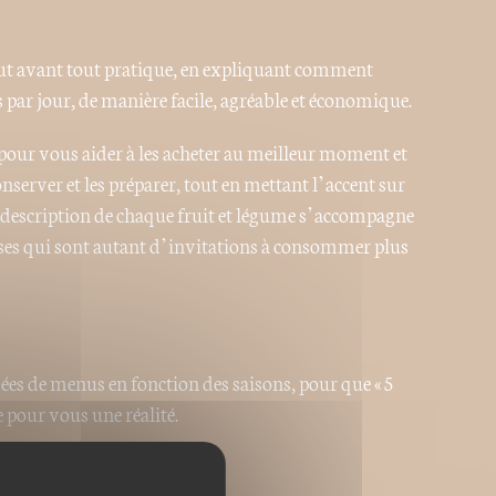
veut avant tout pratique, en expliquant comment
s par jour, de manière facile, agréable et économique.
i pour vous aider à les acheter au meilleur moment et
onserver et les préparer, tout en mettant l’accent sur
la description de chaque fruit et légume s’accompagne
ses qui sont autant d’invitations à consommer plus
es de menus en fonction des saisons, pour que « 5
e pour vous une réalité.