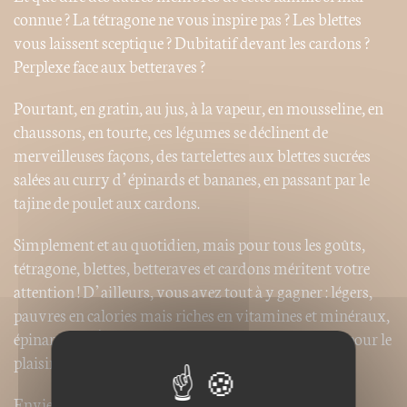
connue ? La tétragone ne vous inspire pas ? Les blettes
vous laissent sceptique ? Dubitatif devant les cardons ?
Perplexe face aux betteraves ?
Pourtant, en gratin, au jus, à la vapeur, en mousseline, en
chaussons, en tourte, ces légumes se déclinent de
merveilleuses façons, des tartelettes aux blettes sucrées
salées au curry d’épinards et bananes, en passant par le
tajine de poulet aux cardons.
Simplement et au quotidien, mais pour tous les goûts,
tétragone, blettes, betteraves et cardons méritent votre
attention ! D’ailleurs, vous avez tout à y gagner : légers,
pauvres en calories mais riches en vitamines et minéraux,
ie
épinards et C
ont leur place obligée sur nos tables, pour le
plaisir et la santé.
Envie de nouveautés ? Ce livre est pour vous !