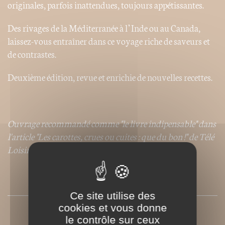
originales, parfois inattendues, toujours appétissantes.
Des rivages de la Méditerranée à l’Inde ou au Canada,
laissez-vous entraîner dans ce voyage riche de saveurs et
de contrastes.
Deuxième édition, revue et enrichie de nouvelles recettes.
Ouvrage recommandé comme "le livre indipensable" dans
l'article "Les carottes, crues ou cuites : que du bon !" de Télé
Loisir, semaine du 20 au 26 octobre 2014.
SOMMAIRE
Ce site utilise des
cookies et vous donne
PRESSE
le contrôle sur ceux