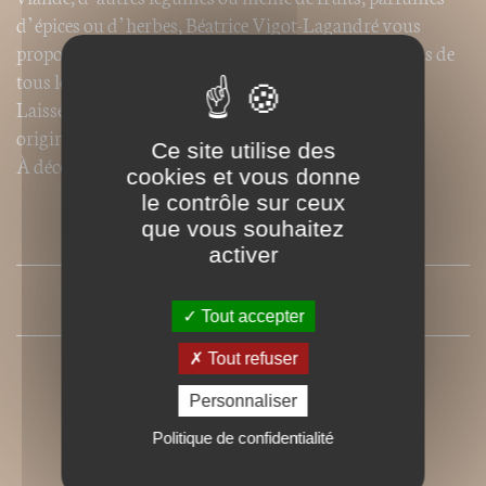
d’épices ou d’herbes, Béatrice Vigot-Lagandré vous
propose des dizaines d’idées nouvelles pour vos repas de
tous les jours ou vos dîners entre amis.
Laissez-vous séduire par ces recettes classiques ou
originales, toujours savoureuses et faciles à réaliser.
Ce site utilise des
À découvrir sans tarder pour redécouvrir les choux !
cookies et vous donne
le contrôle sur ceux
que vous souhaitez
SOMMAIRE
activer
PRESSE
Tout accepter
Tout refuser
Personnaliser
Politique de confidentialité