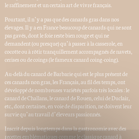
le raffinement et un certain art de vivre français.
Pourtant, il n’y a pas que des canards gras dans nos
élevages. Il y a en France beaucoup de canards qui ne sont
pas gavés, dont le foie reste bien rouge et qui ne
demandent (ou presque) qu’à passer à la casserole, en
cocotte ou à rôtir tranquillement accompagnés de navets,
cerises ou de coings (le fameux canard coing-coing).
Au-delà du canard de Barbarie qui est le plus présent de
ces canards non gras, les Français, au fil des temps, ont
développé de nombreuses variétés parfois très locales : le
canard de Challans, le canard de Rouen, celui de Duclair,
etc., dont certaines, en voie de disparition, ne doivent leur
survie qu’au travail d’éleveurs passionnés.
Inscrit depuis longtemps dans la gastronomie avec des
recettes emblématiques comme le classique canard à