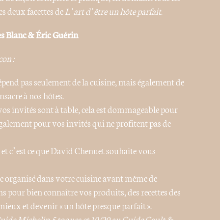
 les deux facettes de
L’art d’être un hôte parfait
.
s Blanc & Éric Guérin
con :
e dépend pas seulement de la cuisine, mais également de
sacre à nos hôtes.
os invités sont à table, cela est dommageable pour
 également pour vos invités qui ne profitent pas de
 et c’est ce que David Chenuet souhaite vous
tre organisé dans votre cuisine avant même de
 pour bien connaître vos produits, des recettes des
ieux et devenir « un hôte presque parfait ».
Guide Michelin,5 toques et 19/20 au Guide Gault &