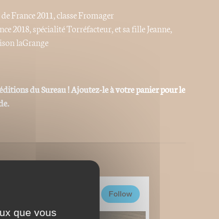
s de France 2011, classe Fromager
e 2018, spécialité Torréfacteur, et sa fille Jeanne,
aison laGrange
éditions du Sureau ! Ajoutez-le à votre panier pour le
de.
ceux que vous