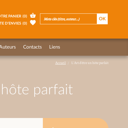
TRE PANIER
(
0
)
TE D’ENVIES
(
0
)
Auteurs
Contacts
Liens
Accueil
L'Art d'être un hôte parfait
 hôte parfait