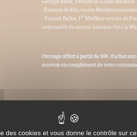
Georges Blanc, 3 étoiles au
Guide Michelin
- François Robin, un des Meilleurs ouvrier
er
- Vincent Ballot, 1
Meilleur ouvrier de Franc
responsable du secteur infusion-thé à la M
Ouvrage offert à partir de 30€ d'achat aux 
recevoir en complément de votre comman
ise des cookies et vous donne le contrôle sur 