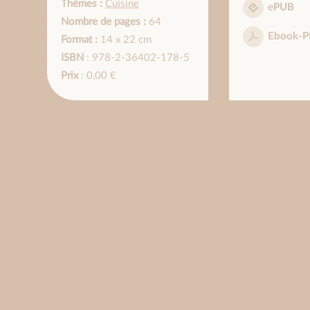
Thèmes :
Cuisine
ePUB
Nombre de pages :
64
Ebook-P
Format :
14 x 22 cm
ISBN
: 978-2-36402-178-5
Prix
: 0,00 €