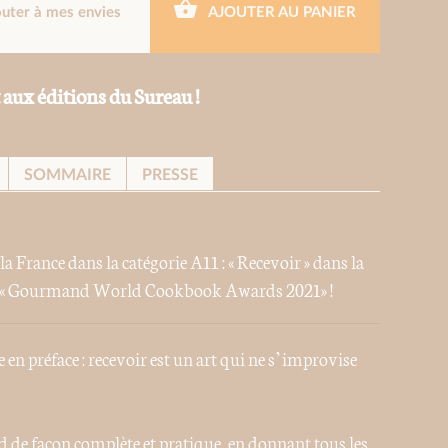
outer à mes envies
AJOUTER AU PANIER
 aux éditions du Sureau !
SOMMAIRE
PRESSE
 la France dans la catégorie A11 : « Recevoir » dans la
es « Gourmand World Cookbook Awards 2021» !
 en préface : recevoir est un art qui ne s’improvise
d de façon complète et pratique, en donnant tous les