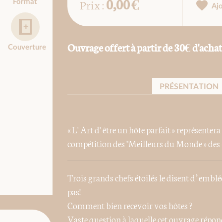
0,00 €
Prix :
Format
Aj
Ouvrage offert à partir de 30€ d'achat
Couverture
PRÉSENTATION
« L' Art d' être un hôte parfait » représentera
compétition des "Meilleurs du Monde » d
Trois grands chefs étoilés le disent d’emblée
pas!
Comment bien recevoir vos hôtes ?
Vaste question à laquelle cet ouvrage répon