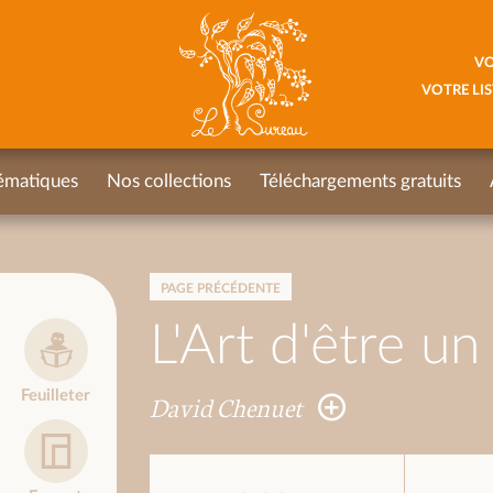
VO
VOTRE LIS
ématiques
Nos collections
Téléchargements gratuits
PAGE PRÉCÉDENTE
L'Art d'être un
Feuilleter
David Chenuet