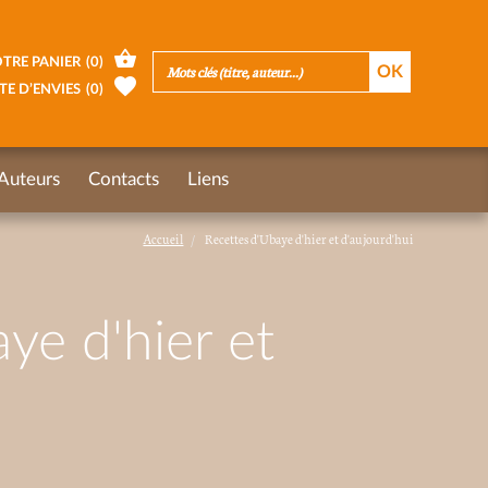
TRE PANIER
(
0
)
TE D’ENVIES
(
0
)
Auteurs
Contacts
Liens
Accueil
Recettes d'Ubaye d'hier et d'aujourd'hui
ye d'hier et