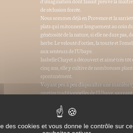
d'imagination dont faisait preuve la maîtr
de réclusion forcée.
Nous sommes déjà en Provence et la sarriett
plats qui mitonnent longuement au coin du
générosité de la nature, si elle ne dure pas, d
herbe. Le velouté d'orties, la tourte et l'om
aux senteurs de l'Ubaye.
Isabelle Chayet a découvert et aimé très tôt 
cinq ans, elle y cultive de nombreuses plante
spontanément.
Voyant peu à peu disparaître une manière ty
recettes traditionnelles de l'Ubaye, sauvant
culinaires.
Au fil du temps, l'auteur a aussi appris à con
des dons de la nature, toujours bienvenus e
Sa formation artistique et son amour des b
ise des cookies et vous donne le contrôle sur 