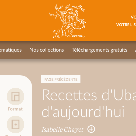
VO
VOTRE LIS
ématiques
Nos collections
Téléchargements gratuits
PAGE PRÉCÉDENTE
Recettes d'Uba
d'aujourd'hui
Format
Isabelle Chayet