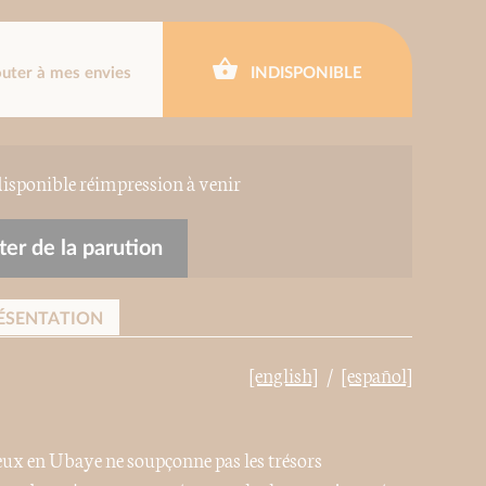
outer à mes envies
INDISPONIBLE
ponible réimpression à venir
er de la parution
ÉSENTATION
[english]
[español]
reux en Ubaye ne soupçonne pas les trésors