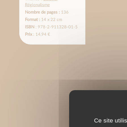
Régionalisme
Nombre de pages :
136
Format :
14 x 22 cm
ISBN
: 978-2-911328-01-5
Prix
: 14,94 €
Ce site util