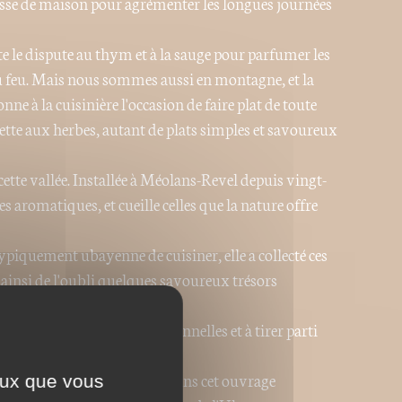
esse de maison pour agrémenter les longues journées
e le dispute au thym et à la sauge pour parfumer les
 feu. Mais nous sommes aussi en montagne, et la
onne à la cuisinière l'occasion de faire plat de toute
elette aux herbes, autant de plats simples et savoureux
cette vallée. Installée à Méolans-Revel depuis vingt-
s aromatiques, et cueille celles que la nature offre
piquement ubayenne de cuisiner, elle a collecté ces
 ainsi de l'oubli quelques savoureux trésors
fectionner des recettes personnelles et à tirer parti
n ce haut pays.
onnes choses se rejoignent dans cet ouvrage
ceux que vous