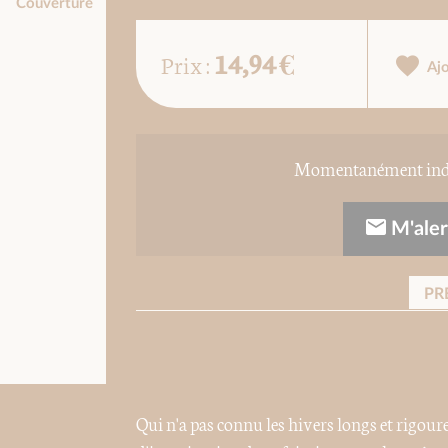
Couverture
14,94 €
Prix :
Aj
Momentanément indis
M'alert
PR
Qui n'a pas connu les hivers longs et rigou