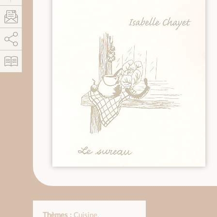
AddThis est désactivé.
Autoriser
Thèmes :
Cuisine
,