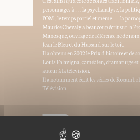
C'est ainsi qu'à côté de contes traditionnels
personnages à … la psychanalyse, la politiqu
l'OM , le temps partiel et même … la pornogr
Maurice Chevaly a beaucoup écrit sur la Prov
Manosque, ouvrage de référence né de nombr
Jean le Bleu et du Hussard sur le toit.
Il a obtenu en 2002 le Prix d'histoire et de 
Louis Falavigna, comédien, dramaturge et j
auteur à la télévision.
Il a notamment écrit les séries de Rocambol
Télévision.
Nos ebooks sont des versi
Ils ne sont donc pas modif
modification des images). 