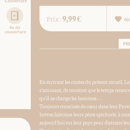
Couverture
9,99 €
Prix :
Aj
4e de
couverture
PR
En écrivant les contes du présent recueil, 
s'amusant, de montrer que le temps renouve
qu'il ne change les hommes…
Toujours enracinés de cœur dans leur Provenc
brèves histoires leurs pères spirituels, à c
aujourd'hui sur leur pays pour distraire leu