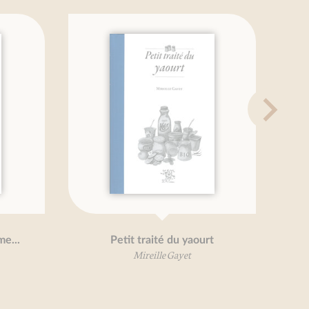
Petit traité du yaourt
Potirons, potimarrons,
aime...
Mireille Gayet
Béatrice Vigot-Lagan