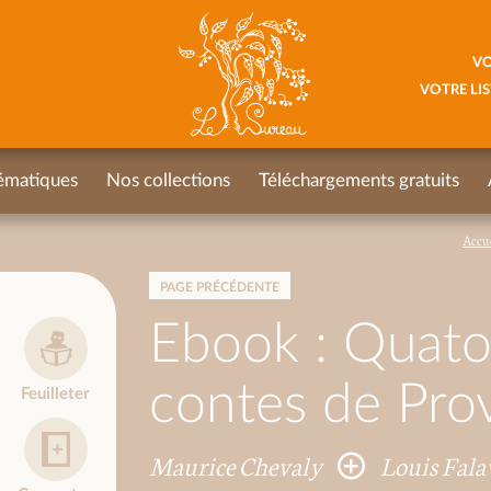
VO
VOTRE LIS
ématiques
Nos collections
Téléchargements gratuits
Accu
PAGE PRÉCÉDENTE
Ebook : Quato
contes de Pro
Feuilleter
Maurice Chevaly
Louis Fal