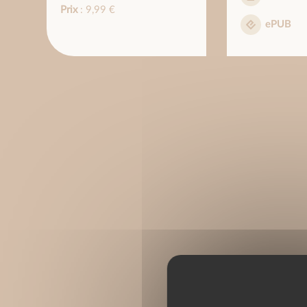
Prix
: 9,99 €
ePUB