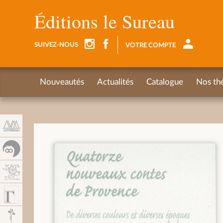
Panneau de gestion des cookies
Éditions le Sureau
SUIVEZ-NOUS
VOTRE COMPTE
Nouveautés
Actualités
Catalogue
Nos th