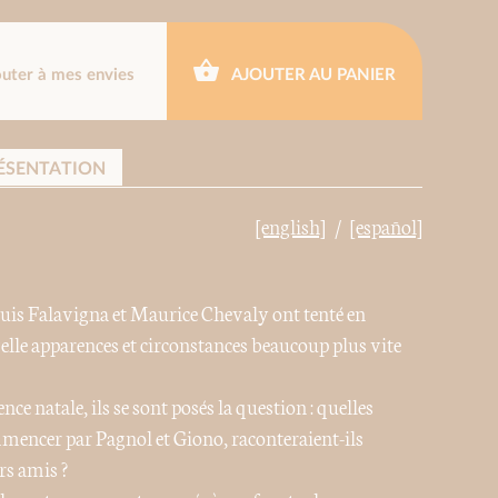
outer à mes envies
AJOUTER AU PANIER
ÉSENTATION
[english]
[español]
Louis Falavigna et Maurice Chevaly ont tenté en
lle apparences et circonstances beaucoup plus vite
e natale, ils se sont posés la question : quelles
ommencer par Pagnol et Giono, raconteraient-ils
rs amis ?