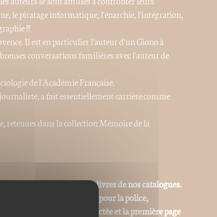
, les auteurs se sont amusés à confronter leurs
e, le piratage informatique, l'énarchie, l'intégration,
aphie !!!
ence. Il est en particulier l'auteur d'un Giono à
euses conversations familières avec l'auteur de
sociologie de l'Académie Française.
ournaliste, a fait essentiellement carrière comme
e, retenues dans la collection Mémoire de la
ons PDF homothétiques des livres de nos catalogues.
iables (changement de corps pour la police,
La pagination est donc respectée et la première page