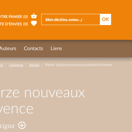
TRE PANIER
(
0
)
TE D’ENVIES
(
0
)
Auteurs
Contacts
Liens
eil
Catalogue
eBooks
Ebook : Quatorze nouveaux contes de Provence
rze nouveaux
vence
avigna