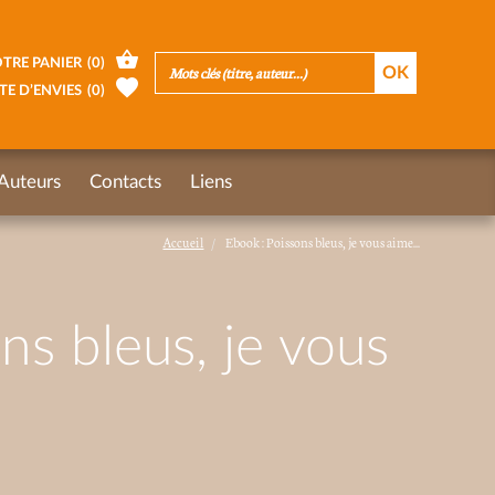
TRE PANIER
(
0
)
TE D’ENVIES
(
0
)
Auteurs
Contacts
Liens
Accueil
Ebook : Poissons bleus, je vous aime...
ns bleus, je vous