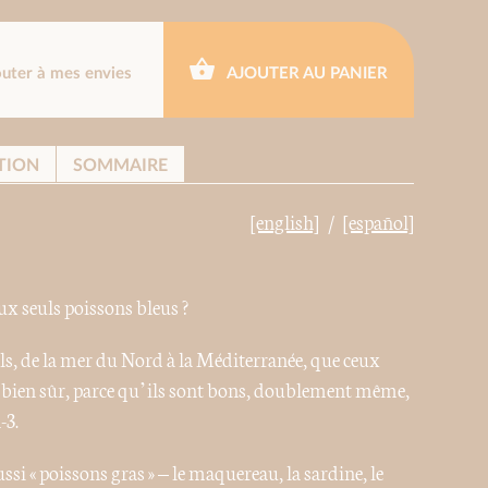
outer à mes envies
AJOUTER AU PANIER
TION
SOMMAIRE
[english]
[español]
x seuls poissons bleus ?
tals, de la mer du Nord à la Méditerranée, que ceux
t, bien sûr, parce qu’ils sont bons, doublement même,
-3.
ssi « poissons gras » – le maquereau, la sardine, le