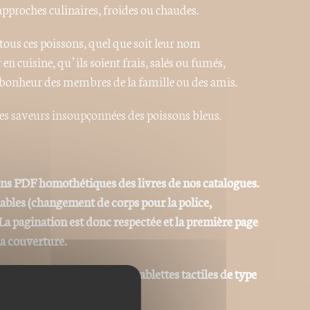
 approches culinaires, froides ou chaudes.
ous ces poissons, quel que soit leur nom
r en cuisine, qu’ils soient frais, salés ou fumés,
e bonheur des membres de la famille ou des amis.
es saveurs insoupçonnées des poissons bleus.
ons PDF homothétiques des livres de nos catalogues.
iables (changement de corps pour la police,
La pagination est donc respectée et la première page
la couverture.
at © sur des ordinateurs ou tablettes tactiles de type