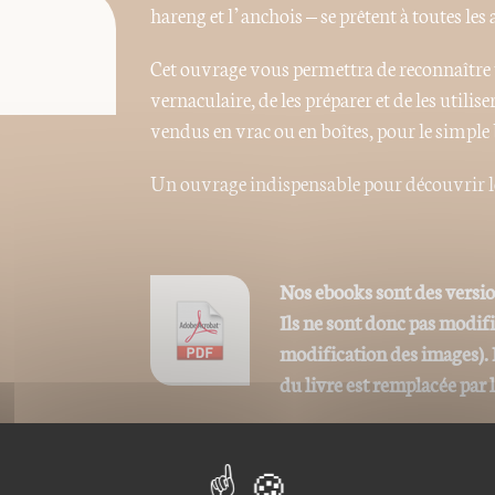
hareng et l’anchois – se prêtent à toutes les
Cet ouvrage vous permettra de reconnaître t
vernaculaire, de les préparer et de les utilise
vendus en vrac ou en boîtes, pour le simpl
Un ouvrage indispensable pour découvrir l
Nos ebooks sont des versi
Ils ne sont donc pas modif
modification des images). 
du livre est remplacée par 
Ce format peut être lu par le logiciel Acrob
iPad, Archos, Asus ou autres.