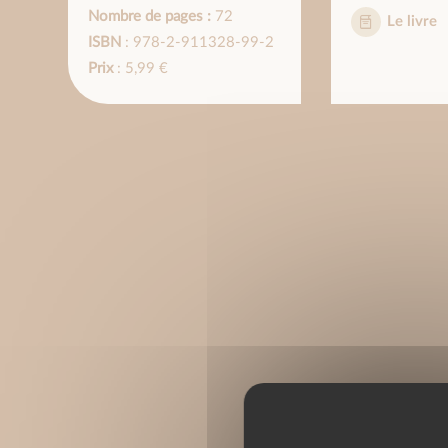
Nombre de pages :
72
Le livre
ISBN
: 978-2-911328-99-2
Prix
: 5,99 €