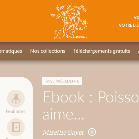
VO
VOTRE LIS
ématiques
Nos collections
Téléchargements gratuits
PAGE PRÉCÉDENTE
Ebook : Poisso
aime...
Feuilleter
Mireille Gayet