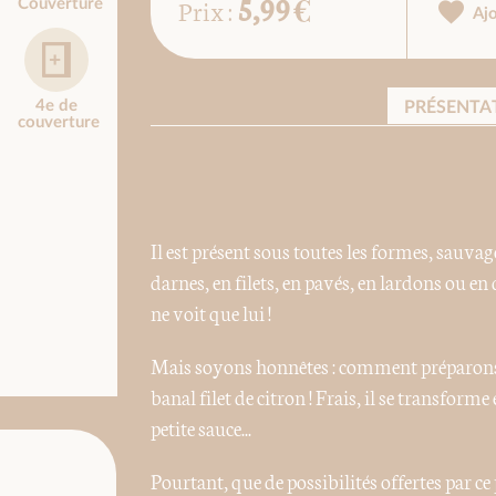
5,99 €
Prix :
Couverture
Aj
4e de
PRÉSENTA
couverture
Il est présent sous toutes les formes, sauvag
darnes, en filets, en pavés, en lardons ou en d
ne voit que lui !
Mais soyons honnêtes : comment préparons-
banal filet de citron ! Frais, il se transfor
petite sauce...
Pourtant, que de possibilités offertes par ce 