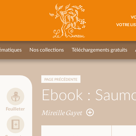
VO
VOTRE LIS
ématiques
Nos collections
Téléchargements gratuits
PAGE PRÉCÉDENTE
Ebook : Saumon
Feuilleter
Mireille Gayet