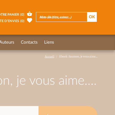
TRE PANIER
(
0
)
TE D’ENVIES
(
0
)
Auteurs
Contacts
Liens
Accueil
Ebook : Saumon, je vous aime....
, je vous aime....