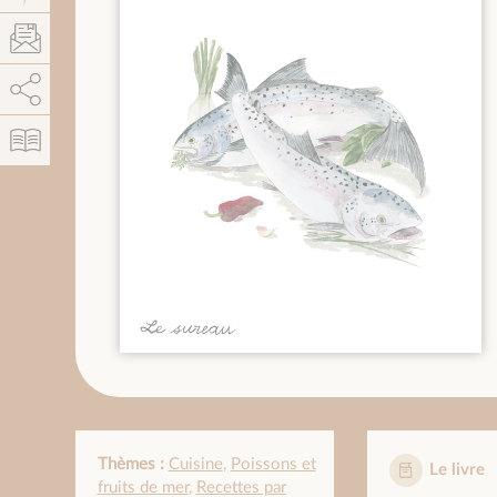
AddThis est désactivé.
Autoriser
Thèmes :
Cuisine
,
Poissons et
Le livre
fruits de mer
,
Recettes par