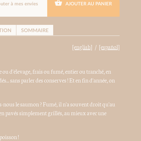
outer à mes envies
AJOUTER AU PANIER
TION
SOMMAIRE
[english]
[español]
e ou d'élevage, frais ou fumé, entier ou tranché, en
és... sans parler des conserves ! Et en fin d'année, on
nous le saumon ? Fumé, il n'a souvent droit qu'au
me en pavés simplement grillés, au mieux avec une
poisson !