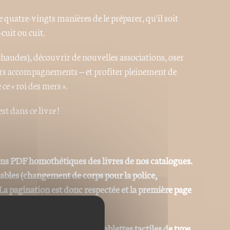
 quatre-vingts manières de le préparer, qu'il soit
cuit ou cuit.
chaudes), découvrir de nouvelles associations, oser
leurs accompagnements – et profiter pleinement de
ce « roi des mers ».
st dans ce livre !
ons PDF homothétiques des livres de nos catalogues.
iables (changement de corps pour la police,
La pagination est donc respectée et la première page
la couverture.
at © sur des ordinateurs ou tablettes tactiles de type