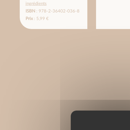
ingrédients
ISBN
: 978-2-36402-036-8
Prix
: 5,99 €