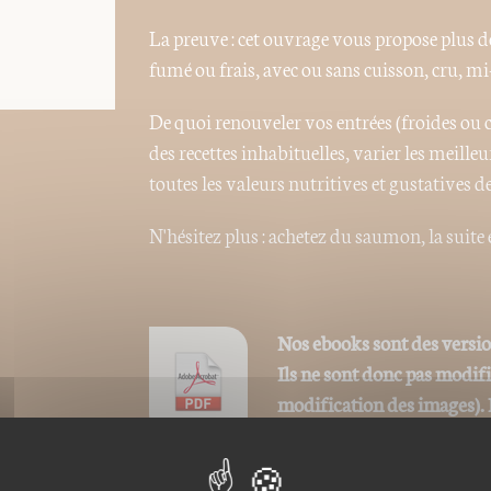
La preuve : cet ouvrage vous propose plus de
fumé ou frais, avec ou sans cuisson, cru, mi-
De quoi renouveler vos entrées (froides ou 
des recettes inhabituelles, varier les meil
toutes les valeurs nutritives et gustatives de 
N'hésitez plus : achetez du saumon, la suite e
Nos ebooks sont des versi
Ils ne sont donc pas modif
modification des images). 
du livre est remplacée par 
Ce format peut être lu par le logiciel Acrob