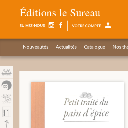
Panneau de gestion des cookies
Éditions le Sureau
SUIVEZ-NOUS
VOTRE COMPTE
Nouveautés
Actualités
Catalogue
Nos th