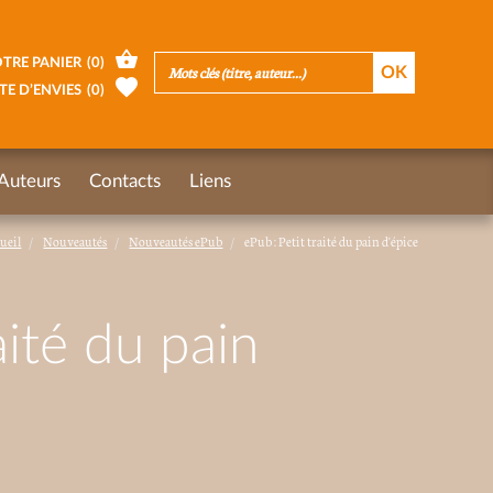
TRE PANIER
(
0
)
TE D’ENVIES
(
0
)
Auteurs
Contacts
Liens
ueil
Nouveautés
Nouveautés ePub
ePub : Petit traité du pain d'épice
aité du pain