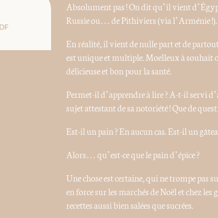
Absolument pas ! On dit qu’il vient d’Égyp
Russie ou… de Pithiviers (via l’Arménie !).
DF
En réalité, il vient de nulle part et de parto
est unique et multiple. Moelleux à souhai
délicieuse et bon pour la santé.
Permet-il d’apprendre à lire ? A-t-il servi 
sujet attestant de sa notoriété ! Que de quest
Est-il un pain ? En aucun cas. Est-il un gâtea
Alors… qu’est-ce que le pain d’épice ?
Une chose est certaine, qui ne trompe pas sur
en force sur les marchés de Noël et chez les 
recettes aussi bien salées que sucrées.