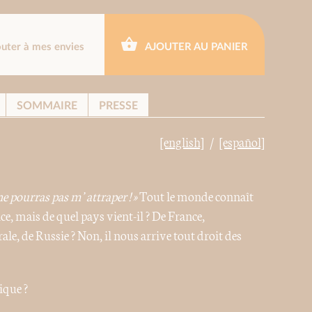
outer à mes envies
AJOUTER AU PANIER
SOMMAIRE
PRESSE
[english]
[español]
ne pourras pas m’attraper ! »
Tout le monde connaît
e, mais de quel pays vient-il ? De France,
e, de Russie ? Non, il nous arrive tout droit des
ique ?