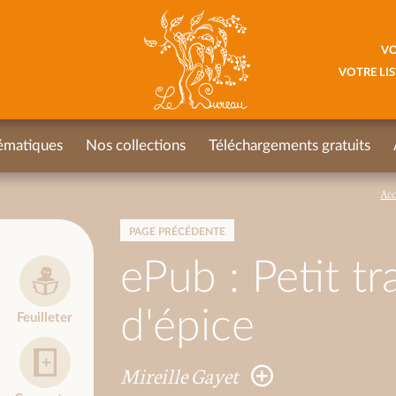
VO
VOTRE LIS
ématiques
Nos collections
Téléchargements gratuits
Acc
PAGE PRÉCÉDENTE
ePub : Petit tr
d'épice
Feuilleter
Mireille Gayet