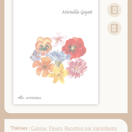
Thèmes :
Cuisine
,
Fleurs
,
Recettes par ingrédients