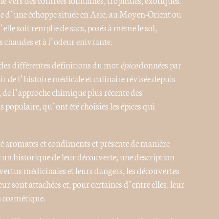
 d’une échoppe située en Asie, au Moyen-Orient ou
lle soit remplie de sacs, posés à même le sol,
 chaudes et à l’odeur enivrante.
 des différentes définitions du mot
épice
données par
ir de l’histoire médicale et culinaire révisée depuis
, de l’approche chimique plus récente des
s populaire, qu’ont été choisies les épices qui
té aromates et condiments et présente de manière
c un historique de leur découverte, une description
 vertus médicinales et leurs dangers, les découvertes
r sont attachées et, pour certaines d’entre elles, leur
n cosmétique.