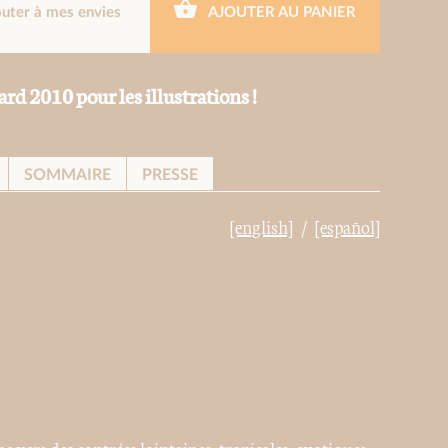
outer à mes envies
AJOUTER AU PANIER
2010 pour les illustrations !
SOMMAIRE
PRESSE
[english]
[español]
 vers des contrées lointaines, tropicales, exotiques.