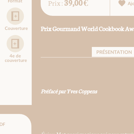
39,00 €
Prix :
Format
Aj
Prix Gourmand World Cookbook Award 
Couverture
PRÉSENTATION
4e de
couverture
Préfacé par Yves Coppens
DF
Épices
. Mot quasi magique qui nous entraîne