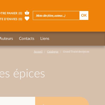
TRE PANIER
(
0
)
TE D’ENVIES
(
0
)
Auteurs
Contacts
Liens
Accueil
Catalogue
Grand Traité des épices
es épices