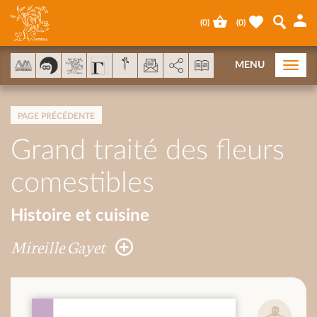
Panneau de gestion des cookies
(
0
)
(
0
)
AddThis est désactivé.
Autoriser
MENU
Togg
navi
PAGE PRÉCÉDENTE
Grand traité des fleurs
comestibles
Histoire et cuisine
Mireille Gayet