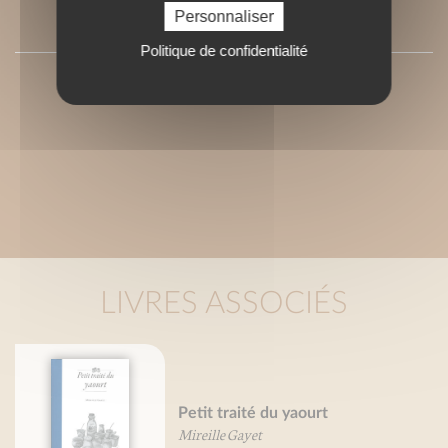
Personnaliser
SOMMAIRE
Politique de confidentialité
LIVRES ASSOCIÉS
Petit traité du yaourt
Mireille Gayet