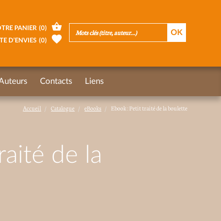
TRE PANIER
(
0
)
TE D’ENVIES
(
0
)
Auteurs
Contacts
Liens
Accueil
Catalogue
eBooks
Ebook : Petit traité de la boulette
raité de la