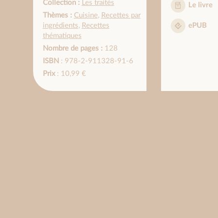
Collection :
Les traités
Le livre
Thèmes :
Cuisine
,
Recettes par
ingrédients
,
Recettes
ePUB
thématiques
Nombre de pages :
128
ISBN
: 978-2-911328-91-6
Prix
: 10,99 €