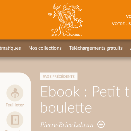
VO
VOTRE LIS
ématiques
Nos collections
Téléchargements gratuits
PAGE PRÉCÉDENTE
Ebook : Petit t
boulette
Feuilleter
Pierre-Brice Lebrun