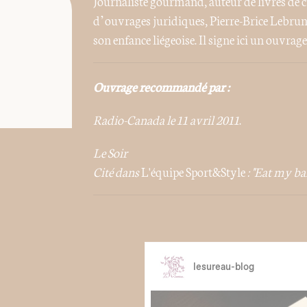
Journaliste gourmand, auteur de livres de cu
d’ouvrages juridiques, Pierre-Brice Lebrun v
son enfance liégeoise. Il signe ici un ouvrage
Ouvrage recommandé par :
Radio-Canada le 11 avril 2011
.
Le Soir
Cité dans
L'équipe Sport&Style
: "Eat my ba