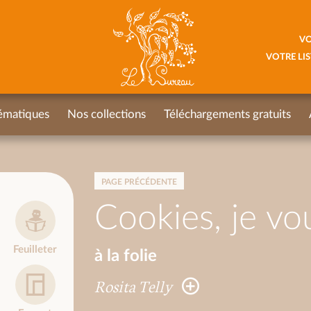
VO
VOTRE LIS
ématiques
Nos collections
Téléchargements gratuits
PAGE PRÉCÉDENTE
Cookies, je vou
Feuilleter
à la folie
Rosita Telly