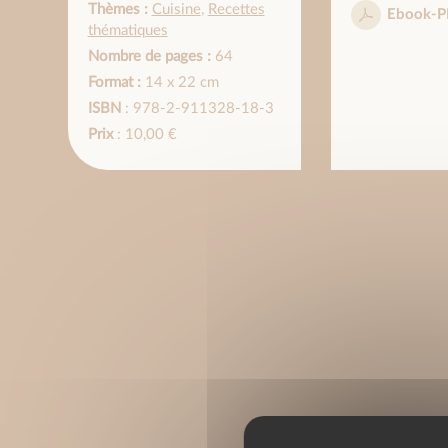
Thèmes :
Cuisine
,
Recettes
Ebook-P
thématiques
Nombre de pages :
64
Format :
14 x 22 cm
ISBN
: 978-2-911328-18-3
Prix
: 10,00 €