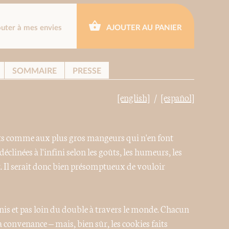
outer à mes envies
AJOUTER AU PANIER
SOMMAIRE
PRESSE
[english]
[español]
ets comme aux plus gros mangeurs qui n'en font
éclinées à l'infini selon les goûts, les humeurs, les
. Il serait donc bien présomptueux de vouloir
Unis et pas loin du double à travers le monde. Chacun
a convenance – mais, bien sûr, les cookies faits