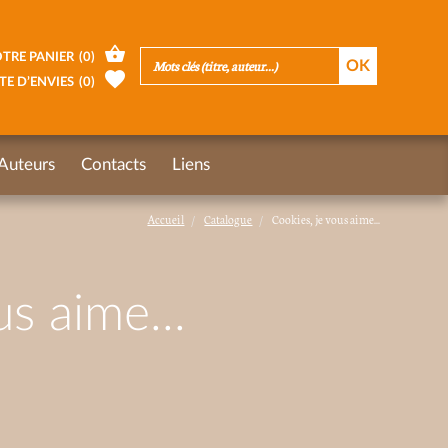
TRE PANIER
(
0
)
TE D’ENVIES
(
0
)
Auteurs
Contacts
Liens
Accueil
Catalogue
Cookies, je vous aime...
s aime...