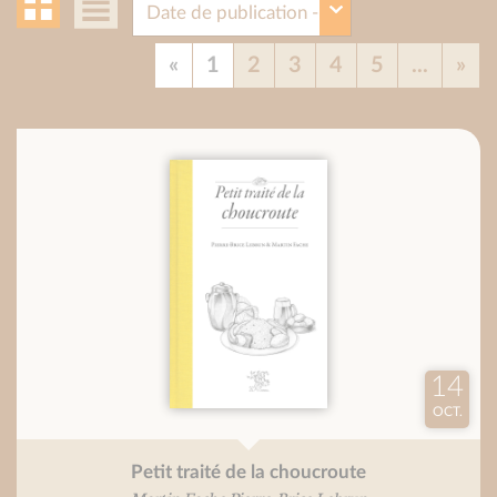
«
1
2
3
4
5
...
»
14
OCT.
Petit traité de la choucroute