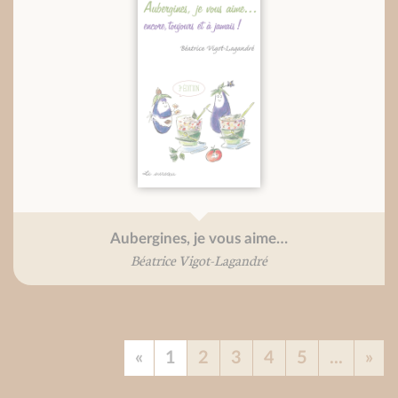
Aubergines, je vous aime…
Béatrice Vigot-Lagandré
«
1
2
3
4
5
...
»