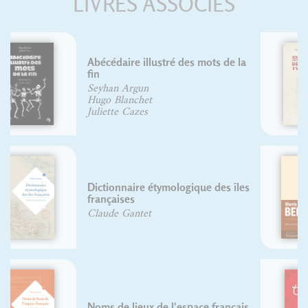
LIVRES ASSOCIÉS
Histoire de l'écriture
typographique : Le XIXe siècle
français
Jacques André
Christian Laucou
Morris Fuller Benton
Olivier Chariau
Typex