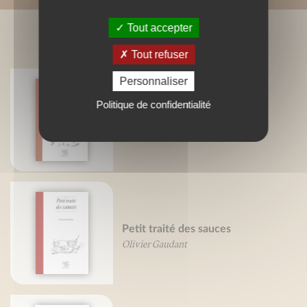
Tout accepter
BIBLIOGRAPHIE
Tout refuser
Personnaliser
Politique de confidentialité
Petit traité de la pizza
Valérie Gaudant
Olivier Gaudant
Petit traité des sauces
Olivier Gaudant