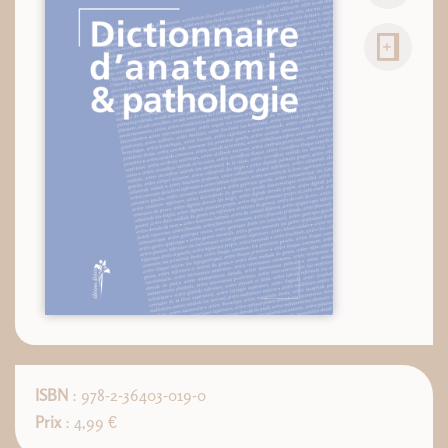
ISBN
: 978-2-36403-019-0
Prix
: 4,99 €