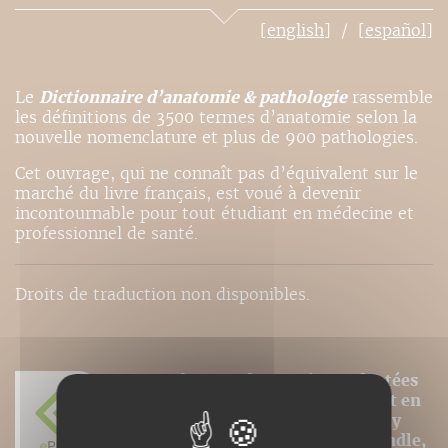
[english]
[español]
Le
Dictionnaire d’anatomie & pathologie
rassemble
les définitions de 3500 termes d’anatomie selon la
nouvelle nomenclature et plus de 900 pathologies.
Cet ouvrage, qui ne connaît pas d’équivalent sur le
marché du livre français, est voué à devenir
incontournable pour tout étudiant en médecine et
professionnel de santé.
Droits de traduction non disponibles.
Nos ePubs sont des versions adaptées
aux liseuses électroniques prenant en
charge le format ePub de type Sony
Reader, Kobo, Booken Cybook, Kindle,