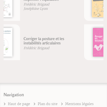
la théorie à la pratique
Vincent Martin
Sébastien Ratel
Bouger en accouchant
Blandine Calais-Germain
Nuria Vives Pares
Navigation
Haut de page
Plan du site
Mentions légales