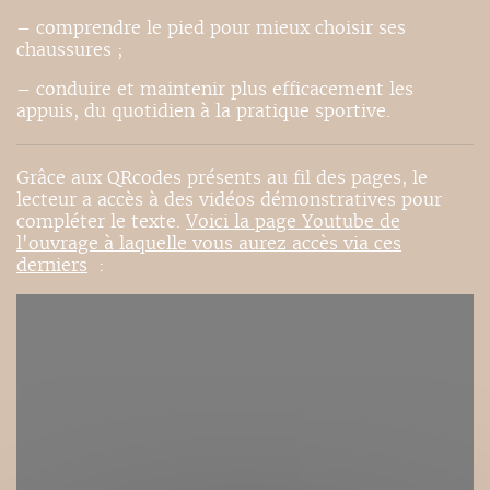
– comprendre le pied pour mieux choisir ses
chaussures ;
– conduire et maintenir plus efficacement les
appuis, du quotidien à la pratique sportive.
Grâce aux QRcodes présents au fil des pages, le
lecteur a accès à des vidéos démonstratives pour
compléter le texte.
Voici la page Youtube de
l'ouvrage à laquelle vous aurez accès via ces
derniers
: