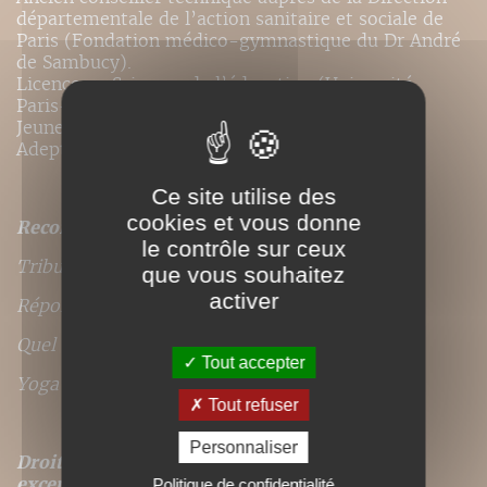
départementale de l’action sanitaire et sociale de
Paris (Fondation médico-gymnastique du Dr André
de Sambucy).
Licence en Sciences de l’éducation (Université
Paris-8) et socio-éducateur (ministère de la
Jeunesse et des sports).
Adepte de Yi Quan et de Qi Gong.
Ce site utilise des
cookies et vous donne
Recommandé par :
le contrôle sur ceux
Tribune Santé
que vous souhaitez
activer
Réponses Santé magazine
Quel avenir magazine
Tout accepter
Yoga Magazine
Tout refuser
Personnaliser
Droits de traduction disponibles pour ce titre,
excepté
pour les langues suivantes : portugais
Politique de confidentialité