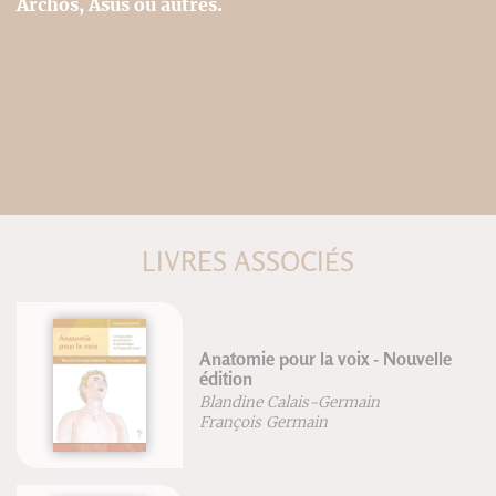
Archos, Asus ou autres.
LIVRES ASSOCIÉS
ie pour la voix - Nouvelle
Rééducatio
progressiv
ne Calais-Germain
Blandine Ca
is Germain
José Curral