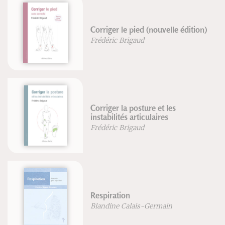
Dictionnai
r le pied (nouvelle édition)
îles françai
c Brigaud
Claude Gant
Guide de la
r la posture et les
d'appui ava
lités articulaires
édition
c Brigaud
Frédéric Br
Abdos sans
ation
édition
ne Calais-Germain
Blandine Ca