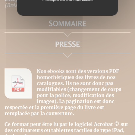
(Brésil), italien.
SOMMAIRE
PRESSE
Nos ebooks sont des versions PDF
homothétiques des livres de nos
catalogues. Ils ne sont donc pas
modifiables (changement de corps
pour la police, modification des
images). La pagination est donc
respectée et la première page du livre est
remplacée par la couverture.
Ce format peut être lu par le logiciel Acrobat © sur
des ordinateurs ou tablettes tactiles de type iPad,