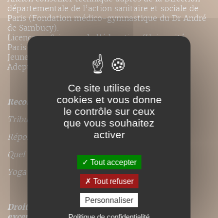
départementale de l’action sanitaire et sociale de
Paris (Fondation médico-gymnastique du Dr André
de Sambucy).
Licence en Sciences de l’éducation (Université
Paris-8) et socio-éducateur (ministère de la
Jeunesse et des sports).
Adepte de Yi Quan et de Qi Gong.
Ce site utilise des
cookies et vous donne
Recommandé par :
le contrôle sur ceux
Tribune Santé
que vous souhaitez
activer
Réponses Santé magazine
Quel avenir magazine
Tout accepter
Yoga Magazine
Tout refuser
Personnaliser
Droits de traduction disponibles pour ce titre,
excepté
pour les langues suivantes : portugais
Politique de confidentialité