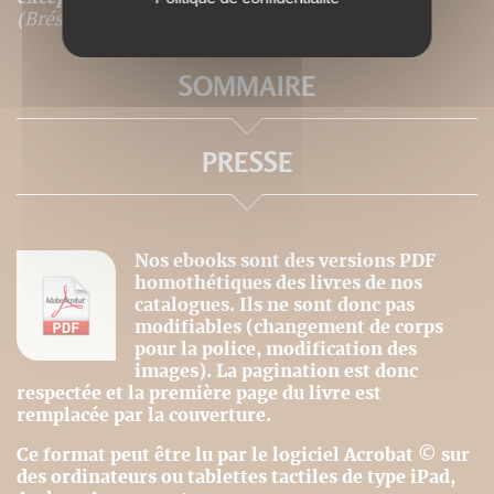
(Brésil), italien.
SOMMAIRE
PRESSE
Nos ebooks sont des versions PDF
homothétiques des livres de nos
catalogues. Ils ne sont donc pas
modifiables (changement de corps
pour la police, modification des
images). La pagination est donc
respectée et la première page du livre est
remplacée par la couverture.
Ce format peut être lu par le logiciel Acrobat © sur
des ordinateurs ou tablettes tactiles de type iPad,