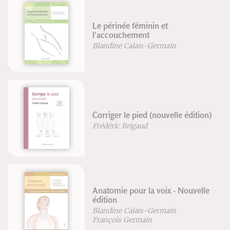
inée féminin et
Les cinq sa
uchement
Isabelle Laa
ne Calais-Germain
Fondements
r le pied (nouvelle édition)
physique
c Brigaud
Jean-Franço
Robert Lutz
ie pour la voix - Nouvelle
Budo
ne Calais-Germain
Kenji Tokit
is Germain