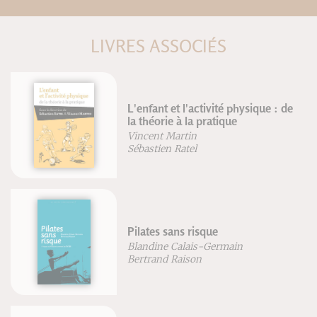
LIVRES ASSOCIÉS
fant et l'activité physique : de
héorie à la pratique
Tennis &
ent Martin
Jérôme G
stien Ratel
tes sans risque
Intellige
& le my
dine Calais-Germain
rand Raison
Alain Bre