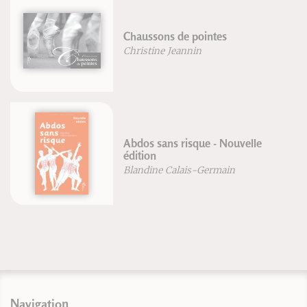
ussons de pointes
La vites
stine Jeannin
Jean Per
Manuel d
os sans risque - Nouvelle
pharmac
ion
Dr. G. G
dine Calais-Germain
Dr. Mac
Navigation