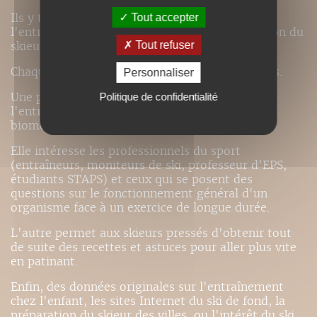
Ils y trouveront notamment des données sur
Tout accepter
l'entraînement, l'alimentation ou la musculation du
Tout refuser
skieur de fond.
Chaque chapitre permet deux lectures possibles.
Personnaliser
Une pour acquérir les bases théoriques de
Politique de confidentialité
l'entraînement, de la physiologie ou de la
biomécanique du skating.
Elle intéresse les professionnels du sport
(entraîneurs, moniteurs de ski, professeur d'EPS,
étudiants STAPS) et ceux qui se posent des
questions sur le fonctionnement général d'un
organisme face à un exercice de longue durée.
L'autre permet aux skieurs pressés d'obtenir tout
de suite des recettes et astuces pour aller plus vite
en patinant.
Enfin, des données originales sur l'entraînement
chez l'enfant, les sites Internet du ski de fond, la
préparation du skieur des villes, ou l'intérêt du ski