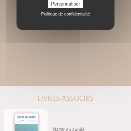
SOMMAIRE
Personnaliser
Politique de confidentialité
PRESSE
LIVRES ASSOCIÉS
Nager en apnée