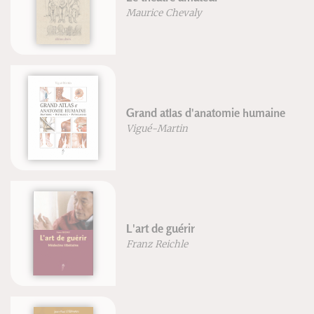
aurice Chevaly
Grego
Trait
rand atlas d'anatomie humaine
psyc
igué-Martin
Phili
Trait
'art de guérir
chino
ranz Reichle
Miche