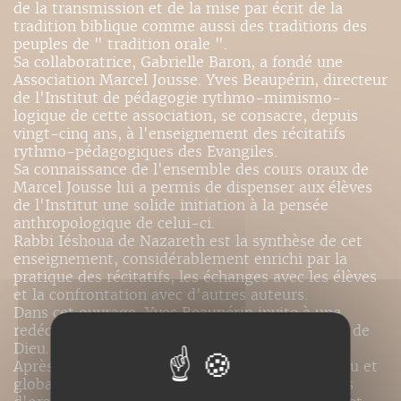
de la transmission et de la mise par écrit de la
tradition biblique comme aussi des traditions des
peuples de " tradition orale ".
Sa collaboratrice, Gabrielle Baron, a fondé une
Association Marcel Jousse. Yves Beaupérin, directeur
de l'Institut de pédagogie rythmo-mimismo-
logique de cette association, se consacre, depuis
vingt-cinq ans, à l'enseignement des récitatifs
rythmo-pédagogiques des Evangiles.
Sa connaissance de l'ensemble des cours oraux de
Marcel Jousse lui a permis de dispenser aux élèves
de l'Institut une solide initiation à la pensée
anthropologique de celui-ci.
Rabbi Iéshoua de Nazareth est la synthèse de cet
enseignement, considérablement enrichi par la
pratique des récitatifs, les échanges avec les élèves
et la confrontation avec d'autres auteurs.
Dans cet ouvrage, Yves Beaupérin invite à une
redécouverte de l'oralité-globalité de la Parole de
Dieu.
Après une étude du rapport entre Parole de Dieu et
globalité du geste, l'auteur décrit les structures