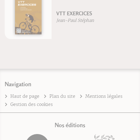
VTT EXERCICES
Corri
ean-Paul Stéphan
Frédé
Navigation
Haut de page
Plan du site
Mentions légales
Gestion des cookies
Nos éditions