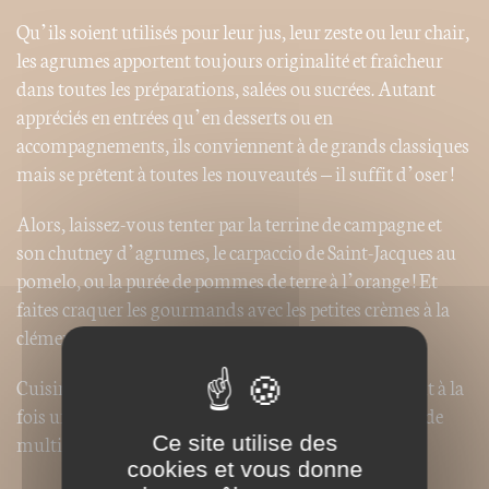
Qu’ils soient utilisés pour leur jus, leur zeste ou leur chair,
les agrumes apportent toujours originalité et fraîcheur
dans toutes les préparations, salées ou sucrées. Autant
appréciés en entrées qu’en desserts ou en
accompagnements, ils conviennent à de grands classiques
mais se prêtent à toutes les nouveautés – il suffit d’oser !
Alors, laissez-vous tenter par la terrine de campagne et
son chutney d’agrumes, le carpaccio de Saint-Jacques au
pomelo, ou la purée de pommes de terre à l’orange ! Et
faites craquer les gourmands avec les petites crèmes à la
clémentine ou la tarte aux deux citrons !
Cuisiner les agrumes, c’est mettre dans vos plats tout à la
fois un zeste d’exotisme, une bonne dose de soleil et de
multiples saveurs.
Ce site utilise des
cookies et vous donne