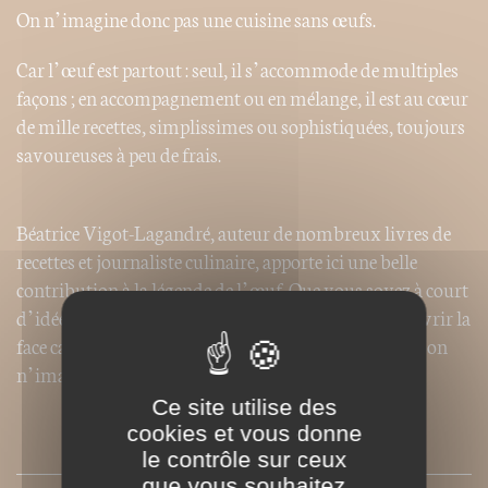
On n’imagine donc pas une cuisine sans œufs.
Car l’œuf est partout : seul, il s’accommode de multiples
façons ; en accompagnement ou en mélange, il est au cœur
de mille recettes, simplissimes ou sophistiquées, toujours
savoureuses à peu de frais.
Béatrice Vigot-Lagandré, auteur de nombreux livres de
recettes et journaliste culinaire, apporte ici une belle
contribution à la légende de l’œuf. Que vous soyez à court
d’idée ou que vous ayez simplement envie de découvrir la
face cachée de l’œuf, les meilleures réponses sont ici : on
n’imagine pas votre cuisine sans ce livre !
Ce site utilise des
cookies et vous donne
SOMMAIRE
le contrôle sur ceux
que vous souhaitez