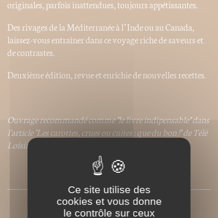
originales, parfois inattendues, toujours appétissantes.
Des rivages de la Méditerranée à l’Inde ou au Canada,
laissez-vous entraîner dans ce voyage riche de saveurs et
de contrastes.
Deuxième édition, revue et enrichie de nouvelles recettes.
Ouvrage recommandé comme "le livre indipensable" dans
l'article "Les carottes, crues ou cuites : que du bon !" de Télé
Loisir, semaine du 20 au 26 octobre 2014.
SOMMAIRE
Ce site utilise des
cookies et vous donne
PRESSE
le contrôle sur ceux