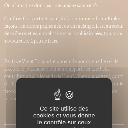
On n’imagine donc pas une cuisine sans œufs.
Car l’œuf est partout : seul, il s’accommode de multiples
façons ; en accompagnement ou en mélange, il est au cœur
de mille recettes, simplissimes ou sophistiquées, toujours
savoureuses à peu de frais.
Béatrice Vigot-Lagandré, auteur de nombreux livres de
recettes et journaliste culinaire, apporte ici une belle
contribution à la légende de l’œuf. Que vous soyez à court
d’idée ou que vous ayez simplement envie de découvrir la
face cachée de l’œuf, les meilleures réponses sont ici : on
n’imagine pas votre cuisine sans ce livre !
Ce site utilise des
cookies et vous donne
SOMMAIRE
le contrôle sur ceux