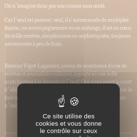
On n’imagine donc pas une cuisine sans œufs.
Car l’œuf est partout : seul, il s’accommode de multiples
façons ; en accompagnement ou en mélange, il est au cœur
de mille recettes, simplissimes ou sophistiquées, toujours
savoureuses à peu de frais.
Béatrice Vigot-Lagandré, auteur de nombreux livres de
recettes et journaliste culinaire, apporte ici une belle
contribution à la légende de l’œuf. Que vous soyez à court
d’idée ou que vous ayez simplement envie de découvrir la
face cachée de l’œuf, les meilleures réponses sont ici : on
n’imagine pas votre cuisine sans ce livre !
Ce site utilise des
cookies et vous donne
SOMMAIRE
le contrôle sur ceux