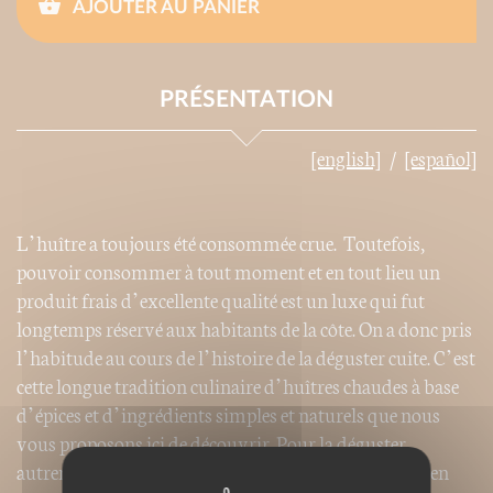
AJOUTER AU PANIER
PRÉSENTATION
[english]
[español]
L’huître a toujours été consommée crue. Toutefois,
pouvoir consommer à tout moment et en tout lieu un
produit frais d’excellente qualité est un luxe qui fut
longtemps réservé aux habitants de la côte. On a donc pris
l’habitude au cours de l’histoire de la déguster cuite. C’est
cette longue tradition culinaire d’huîtres chaudes à base
d’épices et d’ingrédients simples et naturels que nous
vous proposons ici de découvrir. Pour la déguster
autrement, braisée, en beignets, en cocotte ou encore en