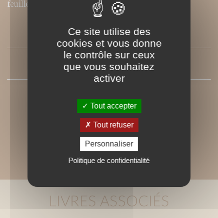
feuilleté, pour des saveurs inédites.
Ce site utilise des
SOMMAIRE
cookies et vous donne
le contrôle sur ceux
que vous souhaitez
PRESSE
activer
Tout accepter
Tout refuser
Personnaliser
Politique de confidentialité
LIVRES ASSOCIÉS