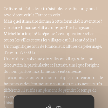
Ce livre est né du désir irrésistible de réaliser un grand
rêve : découvrir la France en vélo !
Mais quel itinéraire donner à cette formidable aventure ?
Christine Junod se plaît à croire que l'archange saint
Michel lui a inspiré la réponse à cette question : relier
toutes les villes et tous les villages qui lui sont dédiés !
Un magnifique tour de France, aux allures de pèlerinage,
d'environ 7 000 km !
Une visite de soixante-dix villes ou villages dont on
découvrira la particularité et l'attrait, ainsi que l'origine
du nom, parfois incertaine, souvent curieuse.
Trois mois de route qui montrent que pour rencontrer des
hommes et des femmes aux coutumes et aux accents très
différents, il suffit simplement de prendre le temps de
vivre, d'avoir l'esprit curieux et de s'imprégner de
l'histoire des lieux traversés !