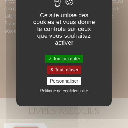
Avec cet ouvrage, Christine Junod crée un lien entre toutes
ces communes - organisatrices (chaque année et à tour de
Ce site utilise des
rôle) d'un grand Rassemblement des Saint-Michel de
cookies et vous donne
France - et apporte ainsi le guide indispensable à leur
le contrôle sur ceux
découverte.
que vous souhaitez
activer
Tout accepter
Tout refuser
Personnaliser
Politique de confidentialité
LIVRES ASSOCIÉS