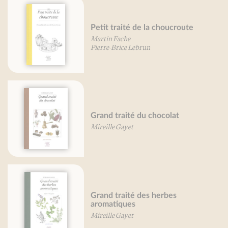
té de la choucroute
Petit traité d
he
Mireille Gayet
e Lebrun
Petit traité d
ité du chocolat
et de la frite
yet
Pierre-Brice Leb
ité des herbes
Légumes des t
ues
François Besance
yet
Daniel Vuillon