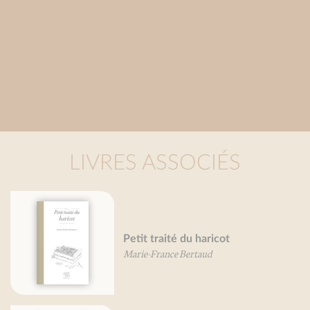
LIVRES ASSOCIÉS
té du haricot
Légumes oublié
ce Bertaud
Béatrice Vigot-L