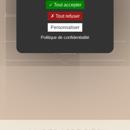
Tout accepter
Recommandé par l'Ecolomag (Janvier 2017)
Tout refuser
Personnaliser
SOMMAIRE
Politique de confidentialité
PRESSE