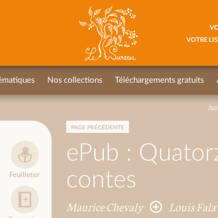
VO
VOTRE LIS
ématiques
Nos collections
Téléchargements gratuits
Acc
PAGE PRÉCÉDENTE
ePub : Quator
contes
Feuilleter
Maurice Chevaly
Louis Fal