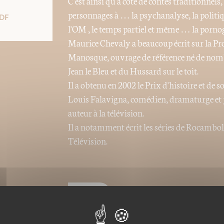
C'est ainsi qu'à côté de contes traditionnels
personnages à … la psychanalyse, la politiqu
DF
l'OM , le temps partiel et même … la pornogr
Maurice Chevaly a beaucoup écrit sur la Prov
Manosque, ouvrage de référence né de nombr
Jean le Bleu et du Hussard sur le toit.
Il a obtenu en 2002 le Prix d'histoire et de 
Louis Falavigna, comédien, dramaturge et j
auteur à la télévision.
Il a notamment écrit les séries de Rocambol
Télévision.
Nos ePubs sont des versions
charge le format ePub de t
ou Iphone (avec l'appli iBoo