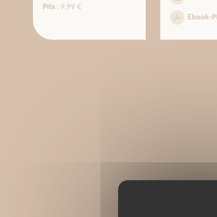
Prix
: 9,99 €
Ebook-P