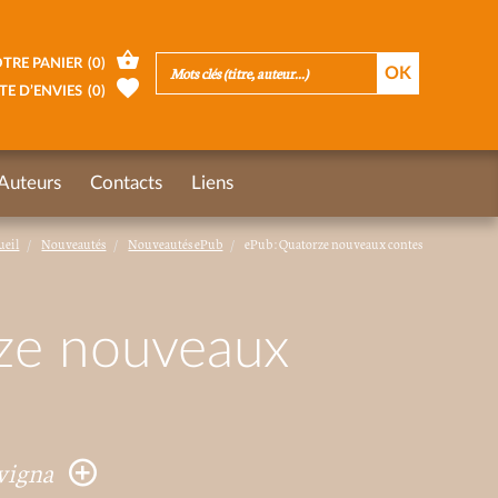
TRE PANIER
(
0
)
TE D’ENVIES
(
0
)
Auteurs
Contacts
Liens
ueil
Nouveautés
Nouveautés ePub
ePub : Quatorze nouveaux contes
ze nouveaux
avigna