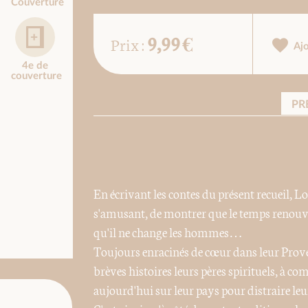
Couverture
9,99 €
Prix :
Aj
4e de
couverture
PR
En écrivant les contes du présent recueil, 
s'amusant, de montrer que le temps renouve
qu'il ne change les hommes…
Toujours enracinés de cœur dans leur Provenc
brèves histoires leurs pères spirituels, à c
aujourd'hui sur leur pays pour distraire leu