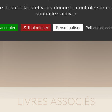
ise des cookies et vous donne le contrôle sur 
Ces ePubs sont alors revus et optimisés pou
souhaitez activer
la mise en page n'est donc pas strictement
charte graphique initiale. Les contenus tex
 accepter
Tout refuser
Personnaliser
Politique de conf
intégralement reproduits dans ce format.
LIVRES ASSOCIÉS