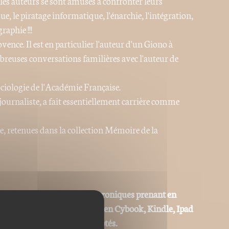
, les auteurs se sont amusés à confronter leurs
e, le piratage informatique, l'énarchie, l'intégration,
aphie !!!
ence. Il est en particulier l'auteur d'un Giono à
euses conversations familières avec l'auteur de
sociologie de l'Académie Française.
ournaliste, a fait essentiellement carrière comme
e, retenues dans la collection Mémoire de la
 adaptées aux liseuses électroniques prenant en
ype Sony Reader, Kobo, Booken Cybook, Kindle, Ipad
ks) ou autres "ereaders" adaptés.