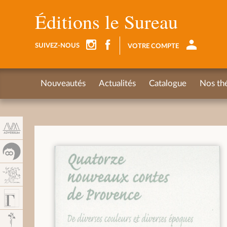
Panneau de gestion des cookies
Éditions le Sureau
SUIVEZ-NOUS
VOTRE COMPTE
Nouveautés
Actualités
Catalogue
Nos th