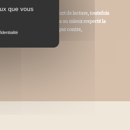
ceux que vous
r permettre le meilleur confort de lecture, toutefois
 identique même si nous avons au mieux respecté la
tes et iconographiques sont, par contre,
identialité