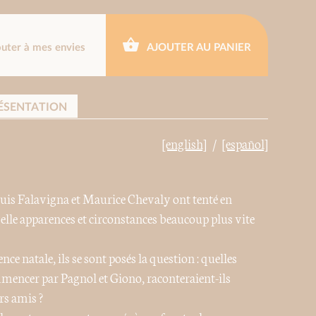
outer à mes envies
AJOUTER AU PANIER
ÉSENTATION
[english]
[español]
Louis Falavigna et Maurice Chevaly ont tenté en
lle apparences et circonstances beaucoup plus vite
e natale, ils se sont posés la question : quelles
ommencer par Pagnol et Giono, raconteraient-ils
rs amis ?