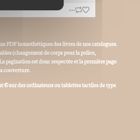
ons PDF homothétiques des livres de nos catalogues.
iables (changement de corps pour la police,
La pagination est donc respectée et la première page
la couverture.
at © sur des ordinateurs ou tablettes tactiles de type