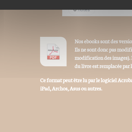
Nos ebooks sont des versi
Ils ne sont donc pas modif
modification des images). 
du livre est remplacée par 
Ce format peut être lu par le logiciel Acrob
iPad, Archos, Asus ou autres.