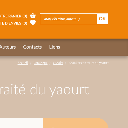
TRE PANIER
(
0
)
TE D’ENVIES
(
0
)
Auteurs
Contacts
Liens
Accueil
Catalogue
eBooks
Ebook : Petit traité du yaourt
raité du yaourt