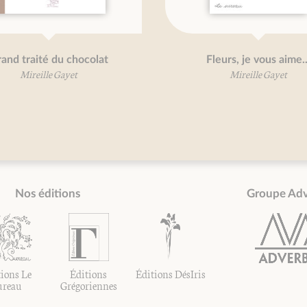
its-farcis
Petit traité du pain d'épice
t
Mireille Gayet
Nos éditions
Groupe Ad
ions Le
Éditions
Éditions DésIris
ureau
Grégoriennes