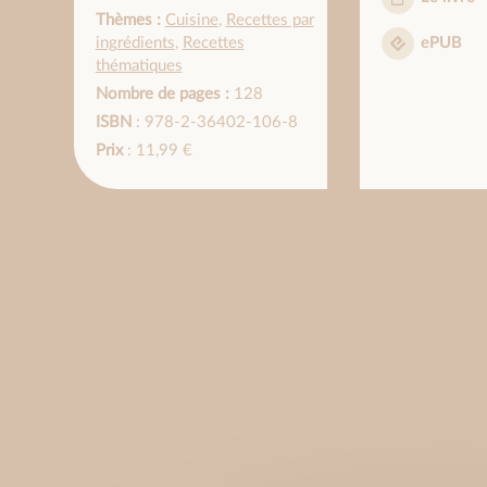
Thèmes :
Cuisine
,
Recettes par
ingrédients
,
Recettes
ePUB
thématiques
Nombre de pages :
128
ISBN
: 978-2-36402-106-8
Prix
: 11,99 €