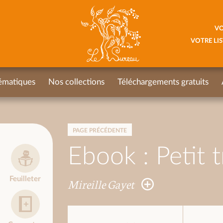
VO
VOTRE LIS
ématiques
Nos collections
Téléchargements gratuits
PAGE PRÉCÉDENTE
Ebook : Petit t
Feuilleter
Mireille Gayet