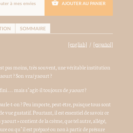
outer à mes envies
AJOUTER AU PANIER
TION
SOMMAIRE
[english]
[español]
st pas moins, très souvent, une véritable institution
aourt ? Son
vrai
yaourt ?
nfini… mais s’agit-il toujours de
yaourt
?
parle-t-on ? Peu importe, peut-être, puisque tous sont
 vue gustatif. Pourtant, il est essentiel de savoir ce
yaourt » contient de la crème, que tel autre, allégé,
re ou qu’il est préparé ou non à partir de présure