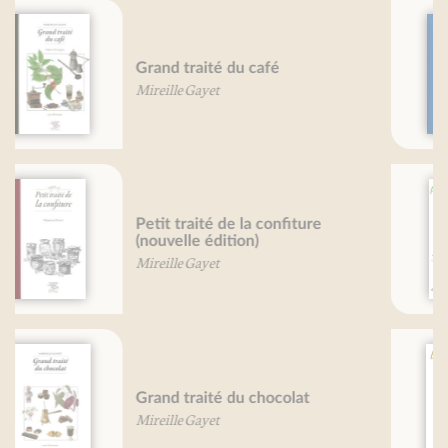
Petit traité du yaourt
Mireille Gayet
Huîtres, je vous aime...
Catherine Simon-Goulletquer
Légumes, je vous aime...
Béatrice Vigot-Lagandré