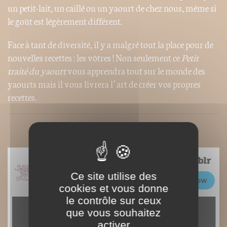
un petit-lait, un caillé ou un yaourt de chez nous, même si
le goût est légèrement différent.
Face à tant de diversité, il y a malgré tout la place pour de
nouvelles recettes : les vôtres ! Non seulement ce
Petit
traité du yaourt
vous apprendra tout sur le monde des
yaourts mais il vous livrera l’art de créer vos propres
recettes.
Ce site utilise des
cookies et vous donne
le contrôle sur ceux
que vous souhaitez
activer